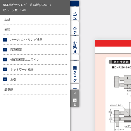
NKE総合カタログ 第14版(2024～)
総ページ数：
548
ページ一覧
表紙
ページ検索
巻頭
パーツハンドリング機器
お気に入り
搬送機器
省配線機器ユニライン
関連カタログ
ネットワーク機器
索引
裏表紙
閉じる