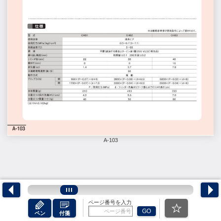
A-103
ページ番号を入力
GO
ペン
付箋