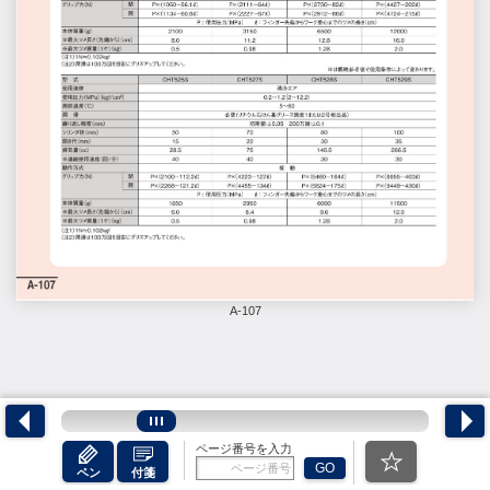
A-107
ページ番号を入力
GO
ペン
付箋